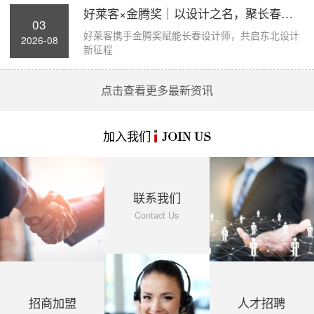
好莱客×金腾奖｜以设计之名，聚长春力量，...
03
好莱客携手金腾奖赋能长春设计师，共启东北设计
2026-08
新征程
点击查看更多最新资讯
加入我们
JOIN US
联系我们
Contact Us
招商加盟
人才招聘