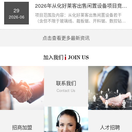
2026年从化好莱客出售闲置设备项目竞价公...
29
项目范围及内容：从化好莱客出售闲置设备若干
2026-06
（含但不限于玻璃线、裁板锯、开料锯、数控钻孔
机、断...
点击查看更多最新资讯
加入我们
JOIN US
联系我们
Contact Us
招商加盟
人才招聘