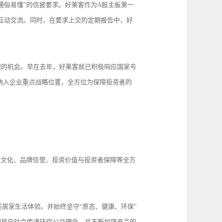
通俗易懂”的信披要求。好莱客作为A股主板第一
互动交流。同时，在要求上交的定期报告中，好
观的机会。早在去年，好莱客就已积极响应国家号
纳入企业重点战略位置，全方位为保障投资者的
业文化、品牌信誉、投资价值与投资者保障等全方
适居家生活体验。并始终坚守“原态、健康、环保”
明星向社会传递环保公益理念，并不断加强产品的