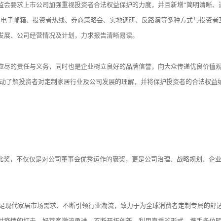
监会要求上市公司加强重视投资者合法权益保护的力度，并且新增“简明清晰、
、电子邮箱、投资者热线、券商策略会、实地调研、反路演等多种方式与投资者
发展、公司经营情况及计划，力求报告清晰易读。
应尽的责任与义务，同时也是企业树立良好的品牌信誉，向大众传递优良价值
，主动了解投资者对定制家居行业及公司发展的理解，并将保护投资者的合法权益
获此奖，不仅仅是对公司董事会优秀运作的褒奖，更是公司治理、战略规划、企
立足现代家居市场需求、不断引领行业潮流，致力于为全球消费者定制专属的舒
对疫情的打击，好莱客激流勇进，不断开拓创新，利用直播的形式，携手多位