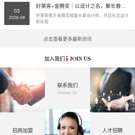
好莱客×金腾奖｜以设计之名，聚长春力量，...
03
好莱客携手金腾奖赋能长春设计师，共启东北设计
2026-08
新征程
点击查看更多最新资讯
加入我们
JOIN US
联系我们
Contact Us
招商加盟
人才招聘