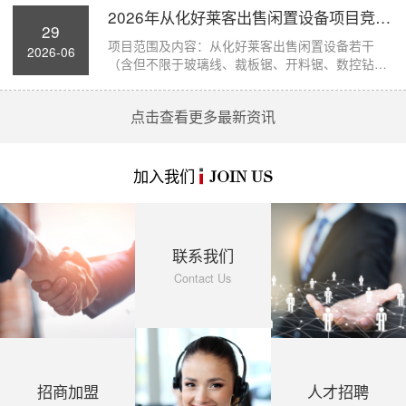
2026年从化好莱客出售闲置设备项目竞价公...
29
项目范围及内容：从化好莱客出售闲置设备若干
2026-06
（含但不限于玻璃线、裁板锯、开料锯、数控钻孔
机、断...
点击查看更多最新资讯
加入我们
JOIN US
联系我们
Contact Us
招商加盟
人才招聘