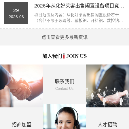
2026年从化好莱客出售闲置设备项目竞价公...
29
项目范围及内容：从化好莱客出售闲置设备若干
2026-06
（含但不限于玻璃线、裁板锯、开料锯、数控钻孔
机、断...
点击查看更多最新资讯
加入我们
JOIN US
联系我们
Contact Us
招商加盟
人才招聘