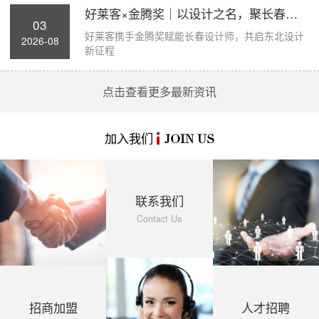
好莱客×金腾奖｜以设计之名，聚长春力量，...
03
好莱客携手金腾奖赋能长春设计师，共启东北设计
2026-08
新征程
点击查看更多最新资讯
加入我们
JOIN US
联系我们
Contact Us
招商加盟
人才招聘