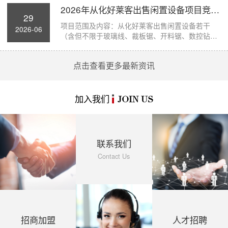
2026年从化好莱客出售闲置设备项目竞价公...
29
项目范围及内容：从化好莱客出售闲置设备若干
2026-06
（含但不限于玻璃线、裁板锯、开料锯、数控钻孔
机、断...
点击查看更多最新资讯
加入我们
JOIN US
联系我们
Contact Us
招商加盟
人才招聘