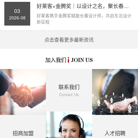
好莱客×金腾奖｜以设计之名，聚长春力量，...
03
好莱客携手金腾奖赋能长春设计师，共启东北设计
2026-08
新征程
点击查看更多最新资讯
加入我们
JOIN US
联系我们
Contact Us
招商加盟
人才招聘