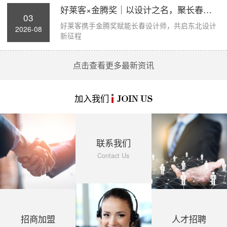
好莱客×金腾奖｜以设计之名，聚长春力量，...
03
好莱客携手金腾奖赋能长春设计师，共启东北设计
2026-08
新征程
点击查看更多最新资讯
加入我们
JOIN US
联系我们
Contact Us
招商加盟
人才招聘