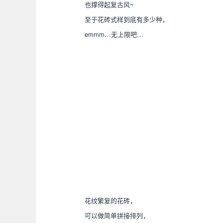
也撑得起复古风~
至于花砖式样到底有多少种，
emmm…无上限吧…
花纹繁复的花砖，
可以做简单拼接排列，