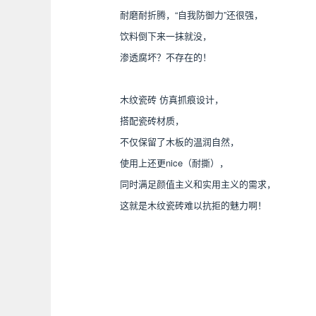
耐磨耐折腾，“自我防御力”还很强，
饮料倒下来一抹就没，
渗透腐坏？不存在的！
木纹瓷砖 仿真抓痕设计，
搭配瓷砖材质，
不仅保留了木板的温润自然，
使用上还更nice（耐撕），
同时满足颜值主义和实用主义的需求，
这就是木纹瓷砖难以抗拒的魅力啊！