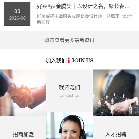
好莱客×金腾奖｜以设计之名，聚长春力量，...
03
好莱客携手金腾奖赋能长春设计师，共启东北设计
2026-08
新征程
点击查看更多最新资讯
加入我们
JOIN US
联系我们
Contact Us
招商加盟
人才招聘