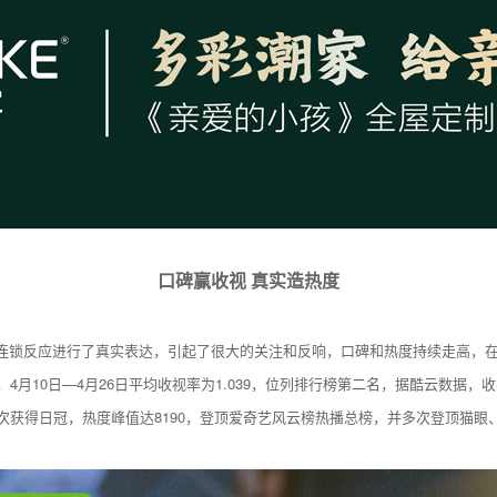
口碑赢收视 真实造热度
连锁反应进行了真实表达，引起了很大的关注和反响，口碑和热度持续走高，在豆
4月10日—4月26日平均收视率为1.039，位列排行榜第二名，据酷云数据
次获得日冠，热度峰值达8190，登顶爱奇艺风云榜热播总榜，并多次登顶猫