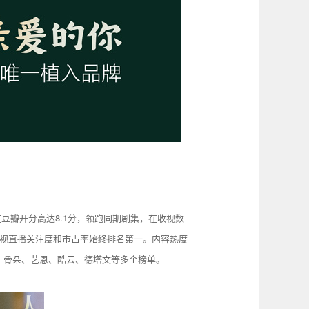
瓣开分高达8.1分，领跑同期剧集，在收视数
，收视直播关注度和市占率始终排名第一。内容热度
眼、骨朵、艺恩、酷云、德塔文等多个榜单。