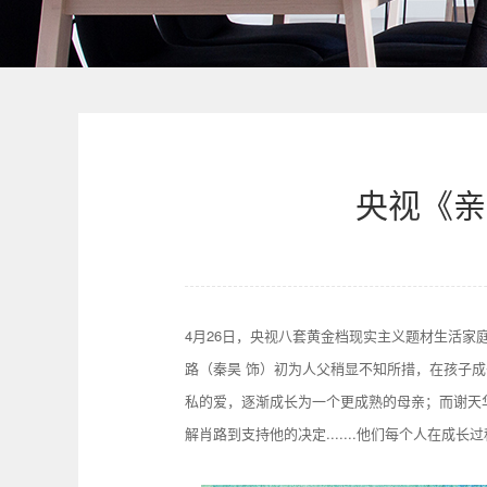
央视《亲
4月26日，央视八套黄金档现实主义题材生活家
路（秦昊 饰）初为人父稍显不知所措，在孩子
私的爱，逐渐成长为一个更成熟的母亲；而谢天
解肖路到支持他的决定.......他们每个人