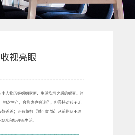
度收视亮眼
”的小人物历经婚姻家庭、生活坎坷之后的蜕变。肖
饰）初次生产，会焦虑也会迷茫，但秉持对孩子无
夫好爸爸；还有董帆（谢可寅 饰）从前期从不理
下观众积极迎面生活。