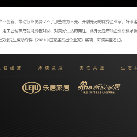
产业创新、带动行业发展少不了那些敢为人先、开创先河的优秀企业家。好莱
，用工匠精神成就消费者对家、对美好生活的向往，此外更是带领企业积极承
沈汉标先生成功夺得《2021中国家居杰出企业家》奖项，可谓实至名归。