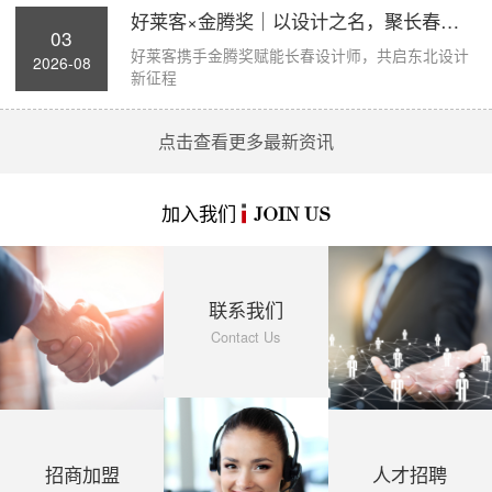
好莱客×金腾奖｜以设计之名，聚长春力量，...
03
好莱客携手金腾奖赋能长春设计师，共启东北设计
2026-08
新征程
点击查看更多最新资讯
加入我们
JOIN US
联系我们
Contact Us
招商加盟
人才招聘