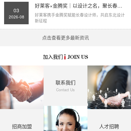
好莱客×金腾奖｜以设计之名，聚长春力量，...
03
好莱客携手金腾奖赋能长春设计师，共启东北设计
2026-08
新征程
点击查看更多最新资讯
加入我们
JOIN US
联系我们
Contact Us
招商加盟
人才招聘