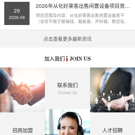
2026年从化好莱客出售闲置设备项目竞价公...
29
项目范围及内容：从化好莱客出售闲置设备若干
2026-06
（含但不限于玻璃线、裁板锯、开料锯、数控钻孔
机、断...
点击查看更多最新资讯
加入我们
JOIN US
联系我们
Contact Us
招商加盟
人才招聘