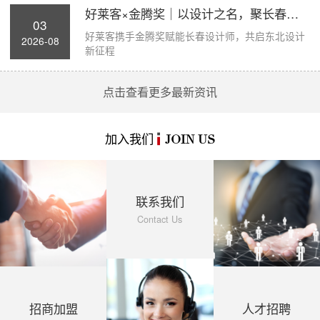
好莱客×金腾奖｜以设计之名，聚长春力量，...
03
好莱客携手金腾奖赋能长春设计师，共启东北设计
2026-08
新征程
点击查看更多最新资讯
加入我们
JOIN US
联系我们
Contact Us
招商加盟
人才招聘