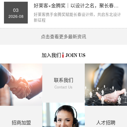
好莱客×金腾奖｜以设计之名，聚长春力量，...
03
好莱客携手金腾奖赋能长春设计师，共启东北设计
2026-08
新征程
点击查看更多最新资讯
加入我们
JOIN US
联系我们
Contact Us
招商加盟
人才招聘