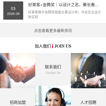
好莱客×金腾奖｜以设计之名，聚长春力量，...
03
好莱客携手金腾奖赋能长春设计师，共启东北设计
2026-08
新征程
点击查看更多最新资讯
加入我们
JOIN US
联系我们
Contact Us
招商加盟
人才招聘